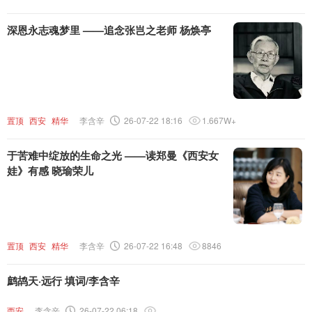
深恩永志魂梦里 ——追念张岂之老师 杨焕亭
置顶
西安
精华
李含辛
26-07-22 18:16
1.667W+
于苦难中绽放的生命之光 ——读郑曼《西安女
娃》有感 晓瑜荣儿
置顶
西安
精华
李含辛
26-07-22 16:48
8846
鹧鸪天·远行 填词/李含辛
西安
李含辛
26-07-22 06:18