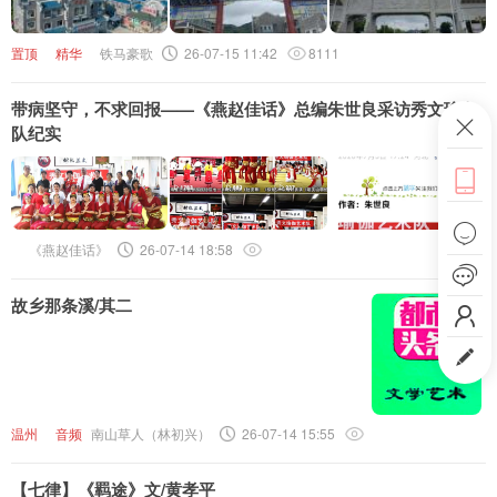
头条号
置顶
精华
铁马豪歌
26-07-15 11:42
8111
下载APP
带病坚守，不求回报——《燕赵佳话》总编朱世良采访秀文瑜伽
ဆ
队纪实


《燕赵佳话》
26-07-14 18:58

故乡那条溪/其二


温州
音频
南山草人（林初兴）
26-07-14 15:55
【七律】《羁途》文/黄孝平