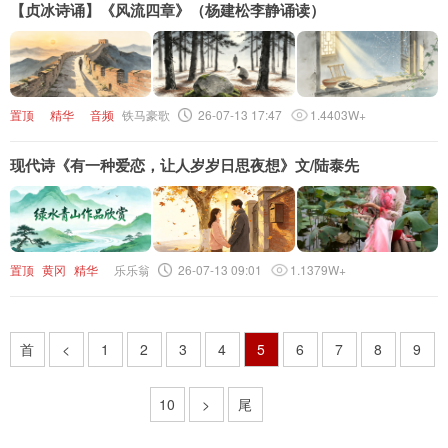
【贞冰诗诵】《风流四章》（杨建松李静诵读）
置顶
精华
音频
铁马豪歌
26-07-13 17:47
1.4403W+
现代诗《有一种爱恋，让人岁岁日思夜想》文/陆泰先
置顶
黄冈
精华
乐乐翁
26-07-13 09:01
1.1379W+
首
<
1
2
3
4
5
6
7
8
9
10
>
尾