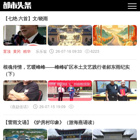
热点
【七绝·六首】文/晓雨
原创
精华
置顶
黄冈
精华
乐乐翁
26-07-16 09:33
6223
图文
根魂传情，艺暖峰峰——峰峰矿区本土文艺践行者郝东雨纪实
视频
（下）
专栏
专题
人气
《燕赵佳话》
26-07-15 19:09
传播榜
【雷雨文诵】《炉房村印象》（游海燕诵读）
文集