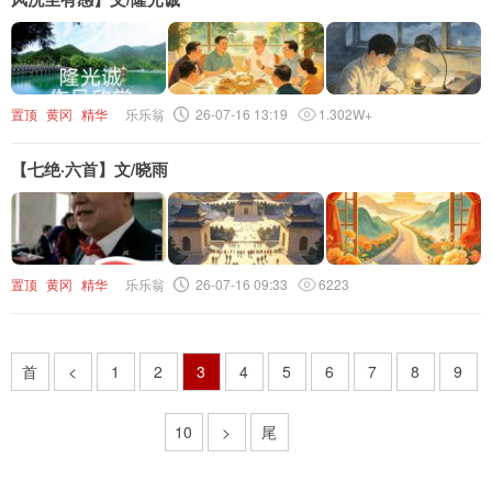
置顶
黄冈
精华
乐乐翁
26-07-16 13:19
1.302W+
【七绝·六首】文/晓雨
置顶
黄冈
精华
乐乐翁
26-07-16 09:33
6223
首
<
1
2
3
4
5
6
7
8
9
10
>
尾