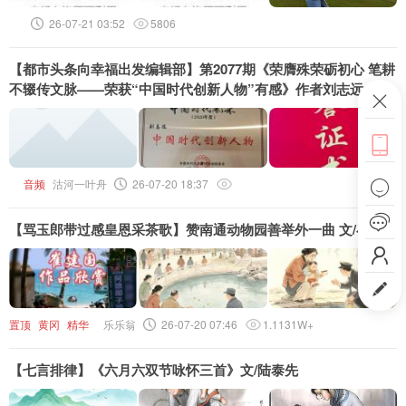
头条号
26-07-21 03:52
5806
下载APP
【都市头条向幸福出发编辑部】第2077期《荣膺殊荣砺初心 笔耕
不辍传文脉——荣获“中国时代创新人物”有感》作者刘志远
ဆ

音频
沽河一叶舟
26-07-20 18:37


【骂玉郎带过感皇恩采茶歌】赞南通动物园善举外一曲 文/崔建国


置顶
黄冈
精华
乐乐翁
26-07-20 07:46
1.1131W+
【七言排律】《六月六双节咏怀三首》文/陆泰先