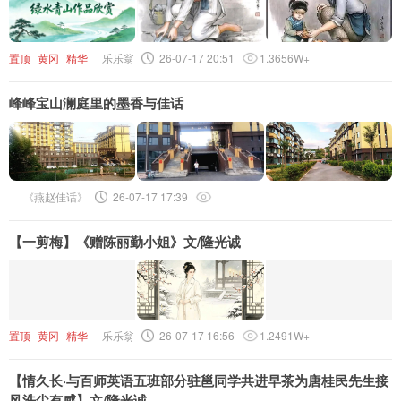
置顶
黄冈
精华
乐乐翁
26-07-17 20:51
1.3656W+
峰峰宝山澜庭里的墨香与佳话
《燕赵佳话》
26-07-17 17:39
【一剪梅】《赠陈丽勤小姐》文/隆光诚
置顶
黄冈
精华
乐乐翁
26-07-17 16:56
1.2491W+
【情久长·与百师英语五班部分驻邕同学共进早茶为唐桂民先生接
风洗尘有感】文/隆光诚