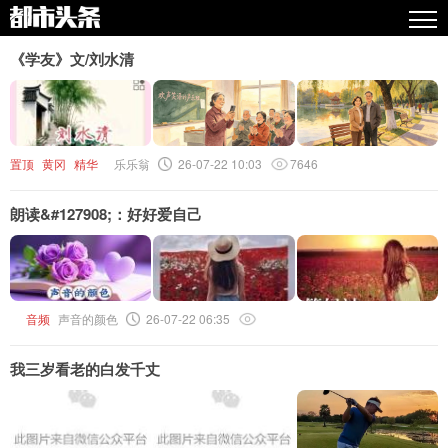
热点
《学友》文/刘水清
原创
精华
置顶
黄冈
精华
乐乐翁
26-07-22 10:03
7646
图文
朗读&#127908;：好好爱自己
视频
专栏
专题
音频
声音的颜色
26-07-22 06:35
人气
我三岁看老的白发千丈
传播榜
文集