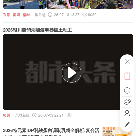
头条号
置顶
黄冈
精华
乐乐翁
26-07-13 13:37
9089
下载APP
2026银川燕鸽湖加装电梯破土动工
ဆ




银川
凤城新媒
26-07-09 22:21

2026特元素IDP乳铁蛋白调制乳粉全解析:复合活