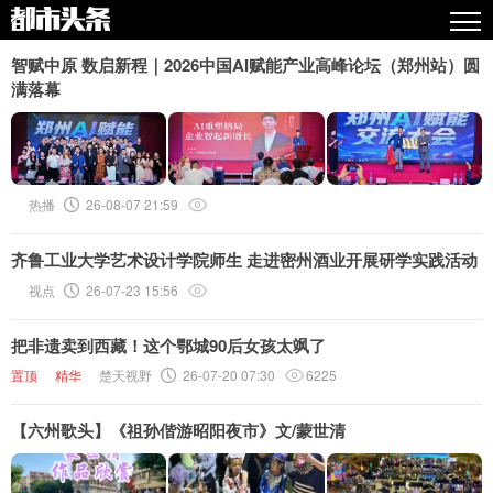
热点
智赋中原 数启新程｜2026中国AI赋能产业高峰论坛（郑州站）圆
满落幕
原创
精华
图文
热播
26-08-07 21:59
视频
齐鲁工业大学艺术设计学院师生 走进密州酒业开展研学实践活动
专栏
视点
26-07-23 15:56
专题
把非遗卖到西藏！这个鄂城90后女孩太飒了
人气
置顶
精华
楚天视野
26-07-20 07:30
6225
传播榜
【六州歌头】《祖孙偕游昭阳夜市》文/蒙世清
文集