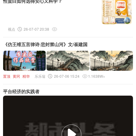
性蛋白如何选得安心又科学？
视点
26-07-07 20:38
《仿王维五言律诗·悲封禁山河》文/崔建国
置顶
黄冈
精华
乐乐翁
26-07-06 15:24
1.1638W+
平台经济的实践者