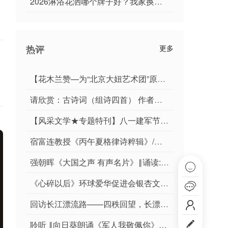
​2026淋浴花洒哪个牌子好？我家换新后的真实感受
热评
更多
【花木兰赞—为“北京大妞艺术团”原创舞蹈《木兰出征》配诗】作者任学路 朗诵者老沈
请欣赏：古诗词（组诗四首） 作者：傅博 主播：锦瑟华年
【风采文学★专题特刊】八一建军节作品选‖那年那月那些事//张家远‖诵读//曦鳐‖序列第000643号
宿富连教授《丙午夏格律诗粹辑》/桂林市诗词楹联学会叠彩诗社第167期.北京头条.都市头条
强朝晖《大国之声 有声名片》‖诵读:周伟（幽兰）

《心碎以后》环球爱华促进会银杏文集第2期（总第7期）

回访长江漂流路——四秩回望，长漂精神永存


聆听 ‖向日葵朗诵《军人我敬佩你》作者/王胜利