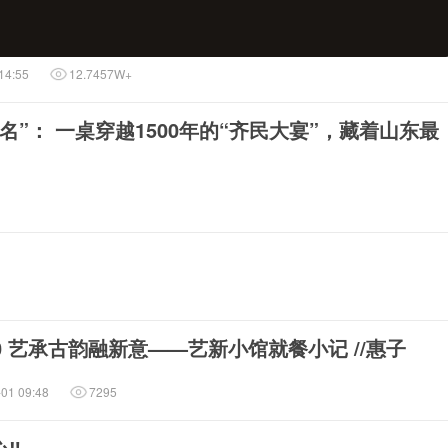
14:55
12.7457W+
名”： 一桌穿越1500年的“齐民大宴”，藏着山东最
 ​​艺承古韵融新意——艺新小馆就餐小记 //惠子
-01 09:48
7295
‼️