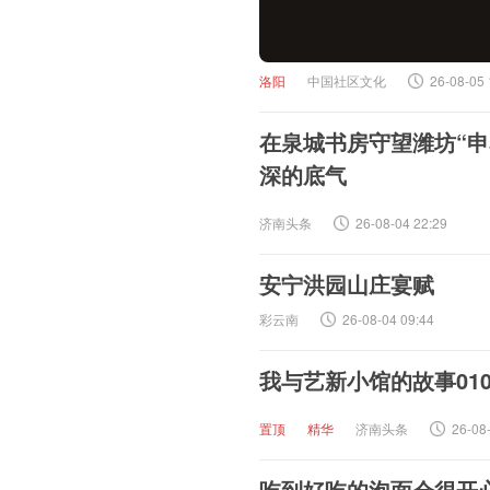
洛阳
中国社区文化
26-08-05 
​在泉城书房守望潍坊“申
深的底气
济南头条
26-08-04 22:29
安宁洪园山庄宴赋
彩云南
26-08-04 09:44
我与艺新小馆的故事010
置顶
精华
济南头条
26-08
吃到好吃的泡面会很开心