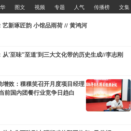
华
图文
视频
专题
人气
传播榜
文集
​​​艺新琢匠韵 小馆品雨荷 // 黄鸿河
'至味''至道'到三大文化带的历史生成//李志刚
动增效：稞稞笑召开月度项目经理
大会，锚定出海新赛道 当前国内团餐行业竞争日趋白