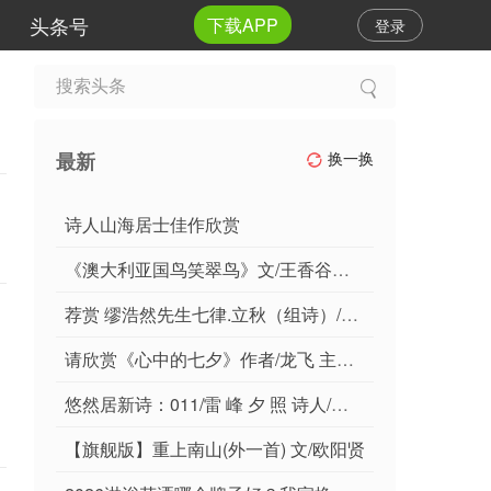
头条号
下载APP
登录
最新
换一换
诗人山海居士佳作欣赏
《澳大利亚国鸟笑翠鸟》文/王香谷（悉尼）
荐赏 缪浩然先生七律.立秋（组诗）/《新华文学社》个人专辑/编辑：文苑牧童/都市头条
请欣赏《心中的七夕》作者/龙飞 主播/福音 编辑/福音【中国长江文学社】有声文学平台【第19241期】
悠然居新诗：011/雷 峰 夕 照 诗人/沈 学 印 主播/河清海晏
【旗舰版】重上南山(外一首) 文/欧阳贤