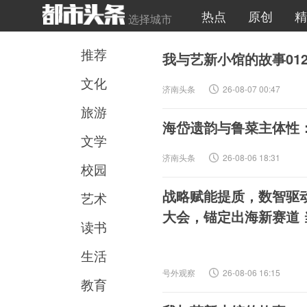
热点
原创
精
选择城市
推荐
我与艺新小馆的故事012 ​
文化
济南头条
26-08-07 00:47
旅游
海岱遗韵与鲁菜主体性：从
文学
济南头条
26-08-06 18:31
校园
战略赋能提质，数智驱
艺术
读书
生活
号外观察
26-08-06 16:15
教育