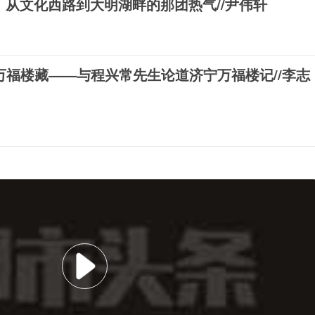
 ​​​从文化西路到大明湖畔的那团热气//尹伟轩
福楼藏——与程兴常先生论道济宁万福楼记//李志