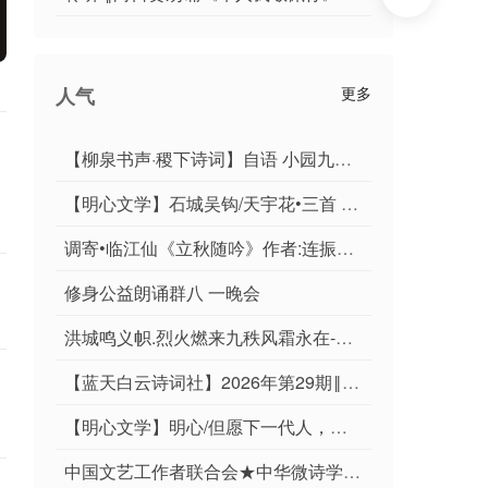
人气
更多
【柳泉书声·稷下诗词】自语 小园九章｜作者李奎封
【明心文学】石城吴钩/天宇花•三首 主播/薇薇
调寄•临江仙《立秋随吟》作者:连振华 / 广东乐昌
修身公益朗诵群八 一晚会
洪城鸣义帜.烈火燃来九秩风霜永在-俊岳汇雄师.祥光漫彻千重紫气遐昌∥运雪.耀华.唐江.班镇.天鹏.忠才.绍辉.飞鵬.兴华.继斌.小草.金穗.广英.家驹等佳作欣赏
【蓝天白云诗词社】2026年第29期‖王理松悼亡兄诗词专刊
【明心文学】明心/但愿下一代人，生活不在阴霾中 主播/薇薇
中国文艺工作者联合会★中华微诗学院（华诗特刊）第127期