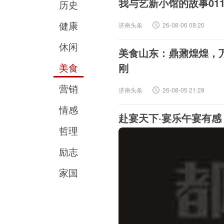
我与艺新小馆的故事011
历史
健康
济南头条
26-08-06 08:20
休闲
美食山东：鼎鼐煌煌，万
美食
刚
营销
济南头条
26-08-05 21:28
情感
赴宴天下·宴乐午宴有感
哲理
励志
家国