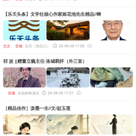
【乐天头条】文学社核心作家姬花池先生精品//蝉
北京
音频
乐天（张志江）
26-08-08 17:58
祁 波 ‖赠董立巍主任·洛城羁怀（外三首）
音频
永远的铁道兵
26-08-08 17:57
［精品佳作］泼墨一生//文/赵玉莲