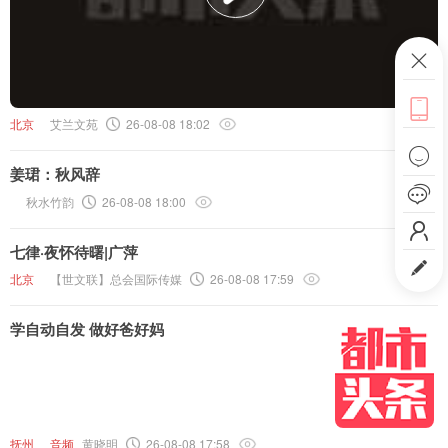
头条号
下载APP
ဆ

北京
艾兰文苑
26-08-08 18:02

姜珺：秋风辞

秋水竹韵
26-08-08 18:00

七律·夜怀待曙|广萍

北京
【世文联】总会国际传媒
26-08-08 17:59
学自动自发 做好爸好妈
抚州
音频
黄晓明
26-08-08 17:58