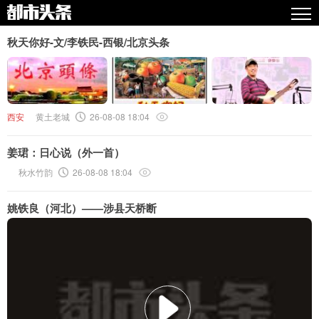
热点
秋天你好-文/李铁民-西银/北京头条
原创
精华
西安
黄土老城
26-08-08 18:04
图文
姜珺：日心说（外一首）
视频
秋水竹韵
26-08-08 18:04
专栏
姚铁良（河北）——涉县天桥断
专题
人气
传播榜
文集