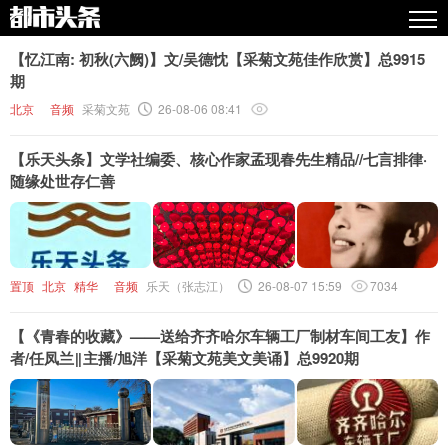
热点
【忆江南: 初秋(六阙)】文/吴德忱【采菊文苑佳作欣赏】总9915
期
原创
北京
音频
采菊文苑
26-08-06 08:41
精华
【乐天头条】文学社编委、核心作家孟现春先生精品//七言排律·
图文
随缘处世存仁善
视频
专栏
置顶
北京
精华
音频
乐天（张志江）
26-08-07 15:59
7034
专题
【《青春的收藏》——送给齐齐哈尔车辆工厂制材车间工友】作
人气
者/任凤兰‖主播/旭洋【采菊文苑美文美诵】总9920期
传播榜
文集