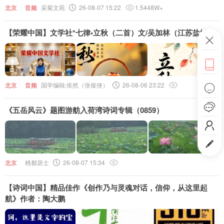
北京
音频
采菊文苑
26-08-07 15:22
1.5448W+
头条号
下载APP
【荣耀中国】文学社*七律•立秋（二首）文/吴加林（江苏盐城）
ဆ

北京
音频
国学编辑:依然（张俊侠）
26-08-06 23:22


《五岳风云》题图游舫入荷湾诗词专辑（0859）


北京
桃都居士
26-08-07 15:34
【诗词中国】精品佳作《创作乃与灵魂对话，信仰，从这里起
航》作者：陶大鹏