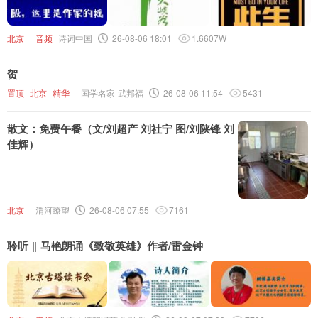
北京
音频
诗词中国
26-08-06 18:01
1.6607W+
贺
置顶
北京
精华
国学名家-武邦福
26-08-06 11:54
5431
散文：免费午餐（文/刘超产 刘社宁 图/刘陕锋 刘
佳辉）
北京
渭河瞭望
26-08-06 07:55
7161
聆听 ‖ 马艳朗诵《致敬英雄》作者/雷金钟