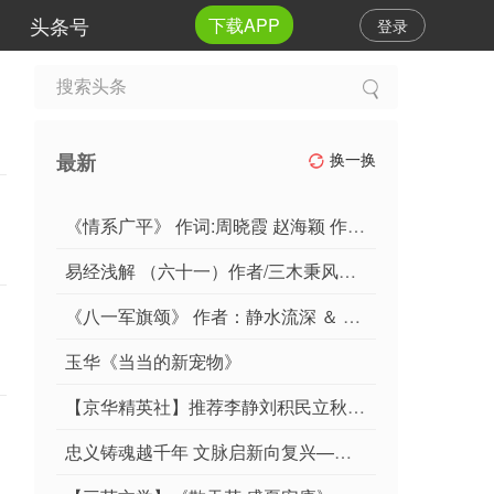
头条号
下载APP
登录
最新
换一换
《情系广平》 作词:周晓霞 赵海颖 作曲:毕泗其
易经浅解 （六十一）作者/三木秉风（周凤森）
《八一军旗颂》 作者：静水流深 ＆ 朗诵：乔 乔
玉华《当当的新宠物》
【京华精英社】推荐李静刘积民立秋专辑
忠义铸魂越千年 文脉启新向复兴——写在关公诞辰1866周年之际