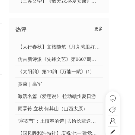
【三苏文学】《散天花.盛夏安康》田贺老师的佳作
热评
更多
【太行春秋】文旅随笔《月亮湾里好时光》河北/张文法 “遇见最美的夏天”主题征文
仿古新诗派《先锋文艺》第2607期微刊（下）同题诗《海的思念》之《杏坛芬芳》
《太阳韵》第10韵《万能一赋》(1)
赏荷｜高军
激活名篇《爱莲说》 拉动赣州夏日游

雨霖铃·立秋 何其山（山西太原）


“寒衣节”：王慎春的诗‖去给长辈送寒衣

【国风呼和浩特社】庆祝'七一'建党节专刊