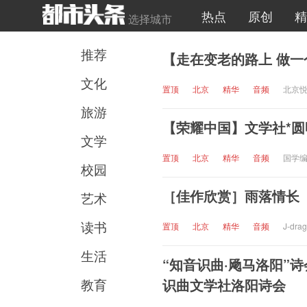
热点
原创
精
选择城市
推荐
【走在变老的路上 做
文化
置顶
北京
精华
音频
北京悦
旅游
【荣耀中国】文学社*圆
文学
置顶
北京
精华
音频
国学编
校园
［佳作欣赏］雨落情长（
艺术
读书
置顶
北京
精华
音频
J-dra
生活
“知音识曲·飏马洛阳”
教育
识曲文学社洛阳诗会