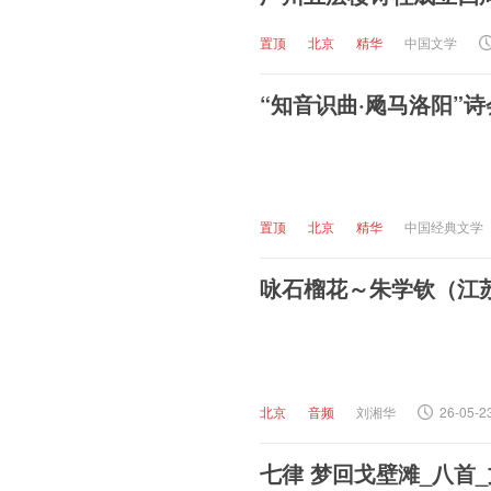
置顶
北京
精华
中国文学
“知音识曲·飏马洛阳”
置顶
北京
精华
中国经典文学
咏石榴花～朱学钦（江
北京
音频
刘湘华
26-05-2
七律 梦回戈壁滩_八首