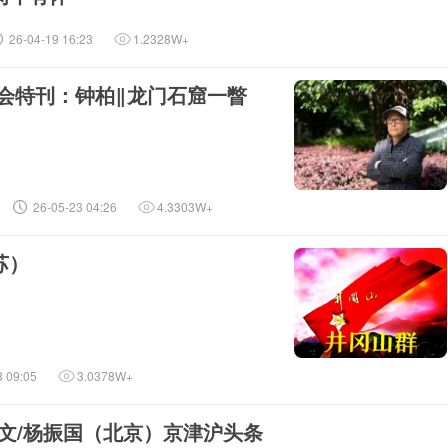
26-04-19 16:23
1.2328W+
诗会特刊：钟柏‖龙门石窟一瞥
26-05-23 04:26
4.3303W+
苏）
3 09:05
3.0378W+
_文/杨振国（北京）京津沪头条