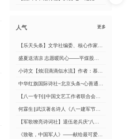
人气
更多
【乐天头条】文学社编委、核心作家于宾先生精品//鹧鸪天•铁军魂（词林正韵）
盛夏送清凉 志愿暖民心——平煤股份四矿孙刚爱心联盟开展夏季便民志愿服务活动
小诗文【烛泪滴滴似水流】作者：慕夏卿卿/编辑制作：烟雨蒙蒙
中华红旗国际诗社~北京头条~心善通天:作者/雨下罗加:朗诵/边城
【八一专刊‖中国文艺工作者联合会会刊《百花园地》特刊‖军旅诗人作家（悠然云霄）张春联先生醉美古风长诗‖墨脱自古竞风流，曲曲颂歌唱边城】荐赏
何霖生‖武汉著名诗人《八一建军节》特刊【新时代作家文苑】2026第60期 （专辑 5）
【军歌嘹亮诗词社】退伍老兵庆“八一”*2026年综合刊第17期
《致敬，中国军人》——献给最可爱的人作者：暖心合诵：于浩，依笑