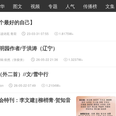
华
图文
视频
专题
人气
传播榜
文集
一个最好的自己】
读诗苑 青荷
23-03-31 07:55
1.8175W+
明园作者/于洪涛（辽宁）
辑:依然（张俊侠）
26-05-22 21:36
1.3237W+
外二首）//文/雪中行
gon
26-05-22 07:49
1.2104W+
诗会特刊：李文建‖柳梢青·贺知音