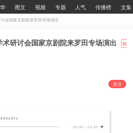
华
图文
视频
专题
人气
传播榜
文集
研讨会国家京剧院来罗田专场演出
余学术研讨会国家京剧院来罗田专场演出
精
关注
0630o31n
-
00:00
/
04:32