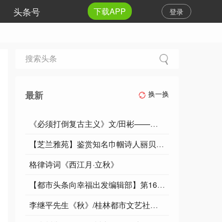
头条号
下载APP
登录
最新
换一换
《必须打倒复古主义》文/田彬——名家作品
【芝兰雅苑】鉴赏知名巾帼诗人丽贝卡老师《立秋》
格律诗词《西江月·立秋》
【都市头条向幸福出发编辑部】第16536期 三里家园的朝阳 文 如月 主播 增清
李继平先生《秋》/桂林都市文艺社第27期.广西毛体书法艺术研究会桂林办事处（主办）//北京头条. 都市头条