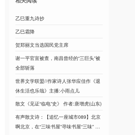
相关阅读
乙巳重九诗抄
乙巳霜降
贺郑丽文当选国民党主席
谢一平官宣被查，南昌曾经的“三巨头”被
全部斩落
世界文学联盟//作家诗人张华应佳作《退
休生活也乐哉》主播:小雨点儿
散文《见证“临电”史》 作者:唐增虎(山东)
有声散文诗：【追忆一座城市089】北京
啊北京，在“三味书屋”寻味书屋“三味” 作