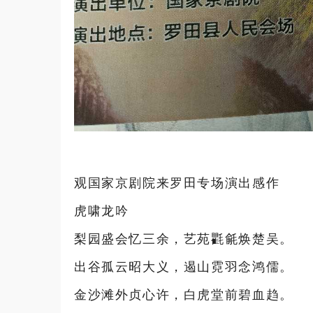
观国家京剧院来罗田专场演出感作
虎啸龙吟
梨园盛会忆三余，艺苑氍毹焕楚吴。
出谷孤云昭大义，遏山霓羽念鸿儒。
金沙滩外贞心许，白虎堂前碧血趋。