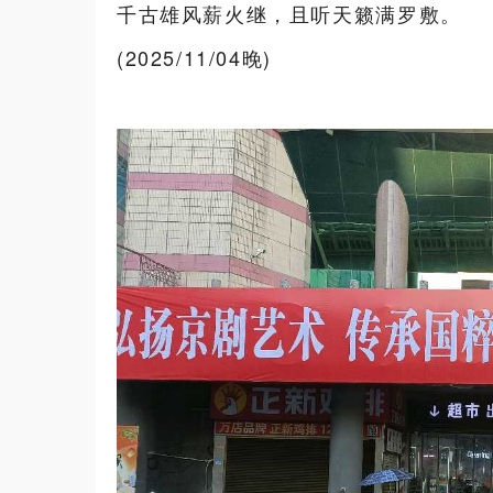
千古雄风薪火继，且听天籁满罗敷。
​(2025/11/04晚)