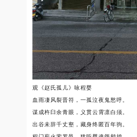
观《赵氏孤儿》咏程婴
血雨凄风裂晋符，一孤泣夜鬼愁呼。
谋成杵臼余青眼，义贯云霄凛白须。
出谷未辞千丈壑，藏身终匿百年驹。
程门薪火萦罗邑，犹听婴魂颂鹧鸪。