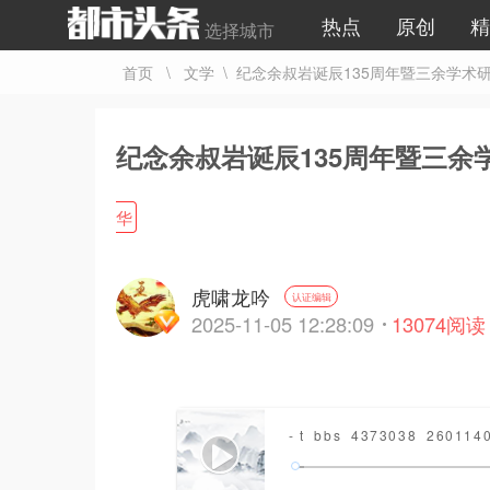
热点
原创
精
选择城市
首页
\
文学
\ 纪念余叔岩诞辰135周年暨三余学术
纪念余叔岩诞辰135周年暨三
华
虎啸龙吟
认证编辑
2025-11-05 12:28:09
13074
阅读
- t_bbs_4373038_260114