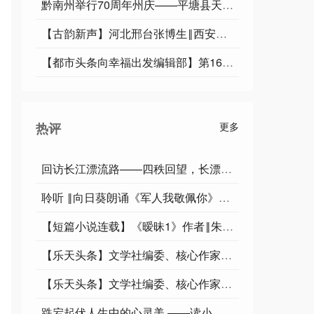
黔南州举行70周年州庆——平塘县天文小镇已来很多游人
【古韵新声】河北邢台张博生‖西安碑林
【都市头条向幸福出发编辑部】第16535期 矮纸斜行闲作草 文 如月 主播 浩素
热评
更多
回访长江漂流路——四秩回望，长漂精神永存
聆听 ‖向日葵朗诵《军人我敬佩你》作者/王胜利
【短篇小说连载】《暧昧1》作者‖朱清兵 朗诵‖蒋本义
【乐天头条】文学社编委、核心作家孟现春先生精品//七言排律·自在安然度暮年
【乐天头条】文学社编委、核心作家孟现春先生精品//七言排律·一枕梦魂花锦堂
跌宕起伏人生中的心灵美 ——读小说《人生》 文/严肃人 主播/蝴蝶兰