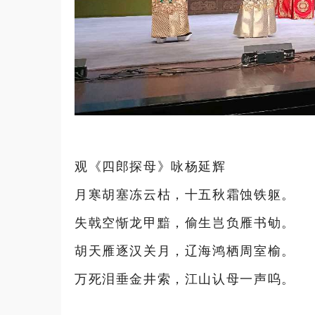
观《四郎探母》咏杨延辉
月寒胡塞冻云枯，十五秋霜蚀铁躯。
失戟空惭龙甲黯，偷生岂负雁书劬。
胡天雁逐汉关月，辽海鸿栖周室榆。
万死泪垂金井索，江山认母一声呜。