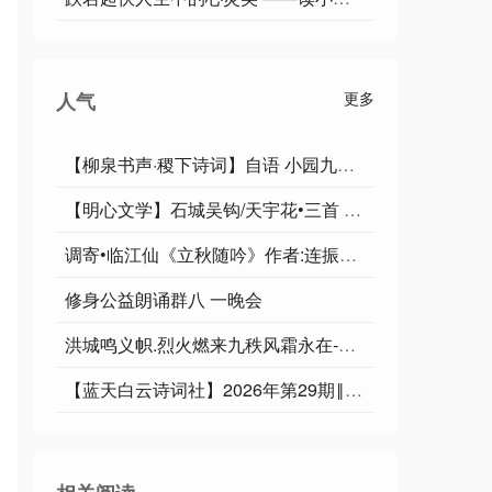
人气
更多
【柳泉书声·稷下诗词】自语 小园九章｜作者李奎封
【明心文学】石城吴钩/天宇花•三首 主播/薇薇
调寄•临江仙《立秋随吟》作者:连振华 / 广东乐昌
修身公益朗诵群八 一晚会
洪城鸣义帜.烈火燃来九秩风霜永在-俊岳汇雄师.祥光漫彻千重紫气遐昌∥运雪.耀华.唐江.班镇.天鹏.忠才.绍辉.飞鵬.兴华.继斌.小草.金穗.广英.家驹等佳作欣赏
【蓝天白云诗词社】2026年第29期‖王理松悼亡兄诗词专刊