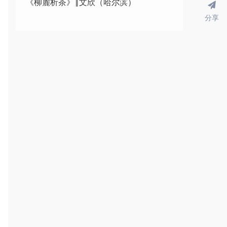
《柳麓析茶》‖文欣（哈尔滨）
分享