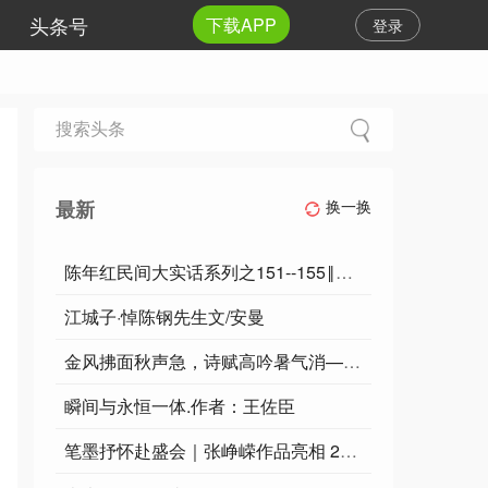
头条号
下载APP
登录
最新
换一换
陈年红民间大实话系列之151--155‖逸风文苑～北京头条
江城子·悼陈钢先生文/安曼
金风拂面秋声急，诗赋高吟暑气消——老兵诗词书画文苑【总第124期（2026）8月第1期】诗词合辑
瞬间与永恒一体.作者：王佐臣
笔墨抒怀赴盛会｜张峥嵘作品亮相 2026 魅力东方・筑梦新时代 当代艺术名家邀请展