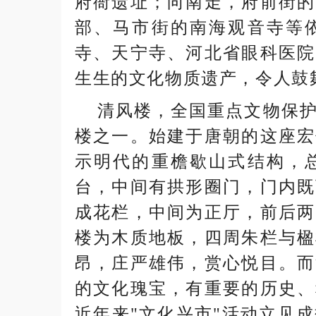
府衙遗址；向南走，府前街的
部、马市街的南海观音寺等
寺、天宁寺、河北省眼科医院
生生的文化物质遗产，令人鼓
清风楼，全国重点文物保护
楼之一。始建于唐朝的这座宏
示明代的重檐歇山式结构，
台，中间有拱形圈门，门内既
成花栏，中间为正厅，前后两
楼为木质地板，四周朱栏与楹
昂，庄严雄伟，赏心悦目。而
的文化瑰宝，有重要的历史、
近年来"文化兴市"活动立见