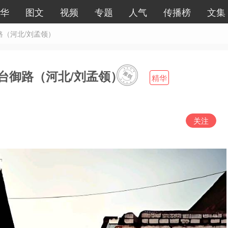
华
图文
视频
专题
人气
传播榜
文集
路（河北/刘孟领）
台御路（河北/刘孟领）
精华
关注