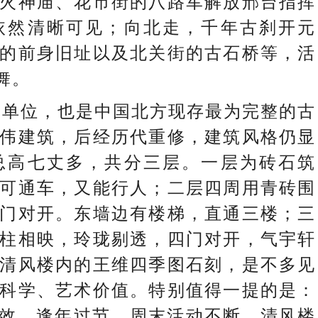
火神庙、花市街的八路军解放邢台指挥
依然清晰可见；向北走，千年古刹开元
的前身旧址以及北关街的古石桥等，活
舞。
单位，也是中国北方现存最为完整的古
伟建筑，后经历代重修，建筑风格仍显
总高七丈多，共分三层。一层为砖石筑
可通车，又能行人；二层四周用青砖围
门对开。东墙边有楼梯，直通三楼；三
柱相映，玲珑剔透，四门对开，气宇轩
清风楼内的王维四季图石刻，是不多见
科学、艺术价值。特别值得一提的是：
成效，逢年过节、周末活动不断，清风楼