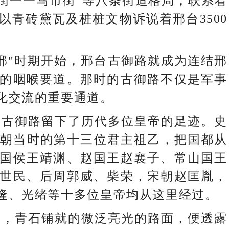
街一一马市街”等八条街道格局，联系着
以青砖黛瓦及桩桩文物诉说着邢台3500
"时期开始，邢台古御路就成为连结邢
的咽喉要道。那时的古御路不仅是军事
化交流的重要通道。
古御路留下了历代多位皇帝的足迹。史
商朝当时的第十三位君主祖乙，把国都从
国侯王靖渊、赵国王赵襄子、常山国王
世民、后周郭威、柴荣，宋朝赵匡胤，
隆、光绪等十多位皇帝均从这里经过。
，青石铺就的微泛亮光的路面，便透露