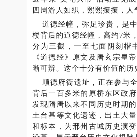
四周游人如织，熙熙攘攘，人
道德经幢，弥足珍贵，是中
楼背后的道德经幢，高约7米
分为三截，一至七面阴刻楷
《道德经》原文及唐玄宗皇帝
晰可辨。这个十分有价值的历
顺德府衙遗址，正在参与全
背后一百多米的原桥东区政府
发现隋唐以来不同历史时期的
土台基等文化遗迹，出土大量
和标本，为邢州古城历史演变