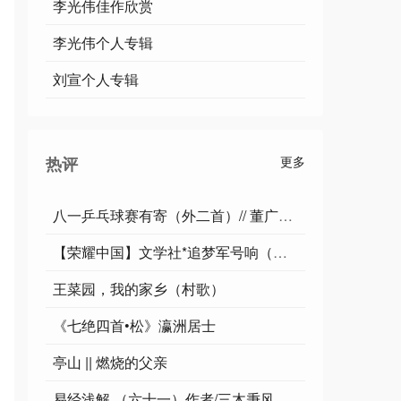
李光伟佳作欣赏
李光伟个人专辑
刘宣个人专辑
热评
更多
八一乒乓球赛有寄（外二首）// 董广驰（山东）
【荣耀中国】文学社*追梦军号响（自由体）作者/柳坚
王菜园，我的家乡（村歌）
《七绝四首•松》瀛洲居士
亭山 || 燃烧的父亲
易经浅解 （六十一）作者/三木秉风（周凤森）