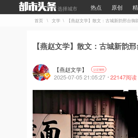
热点
原创
精
选择城市
首页
\
文学
\ 【燕赵文学】散文：古城新韵邢台御
【燕赵文学】散文：古城新韵邢
【燕赵文学】
认证编辑
2025-07-05 21:05:27
22147
阅读