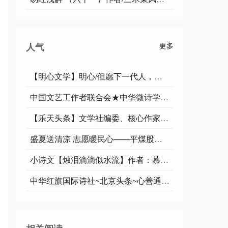
人气
更多
【明心文学】明心/但愿下一代人，生活不在阴霾中 主播/薇薇
中国文艺工作者联合会★中华微诗学院（华诗特刊）第127期
【乐天头条】文学社编委、核心作家于宾先生精品//鹧鸪天•铁军魂（词林正韵）
盛夏送清凉 志愿暖民心——平煤股份四矿孙刚爱心联盟开展夏季便民志愿服务活动
小诗文【烛泪滴滴似水流】作者：慕夏卿卿/编辑制作：烟雨蒙蒙
中华红旗国际诗社~北京头条~心善通天:作者/雨下罗加:朗诵/边城