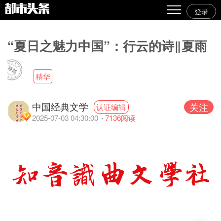
登录
热点
“夏日之魅力中国”：行云的诗‖夏雨
原创
精华
精华
图文
中国经典文学
关注
认证编辑
视频
2025-07-03 04:30:00
7136
阅读
专栏
专题
人气
传播榜
文集