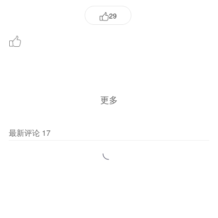
更多
最新评论
17
神州儿女
1
诗和远方
07-06 19:15
回复
风轻云淡
1
好诗文，学习！
07-06 19:06
回复
春水熙暖（雨珂）
1