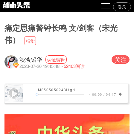
登录
热点
痛定思痛警钟长鸣 文/剑客（宋光
原创
伟）
精华
精华
图文
淡淡铅华
关注
认证编辑
2023-07-26 19:45:48
52403
阅读
视频
专栏
- M2505050243l1gd
专题
-
00:00
/
04:47
人气
传播榜
文集