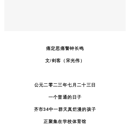
痛定思痛警钟长鸣
文/剑客（宋光伟）
公元二零二三年七月二十三日
一个普通的日子
齐市34中一群天真烂漫的孩子
正聚集在学校体育馆
进行排球集训
此刻他们正全神贯注
练习接球与扣杀
万万没想到