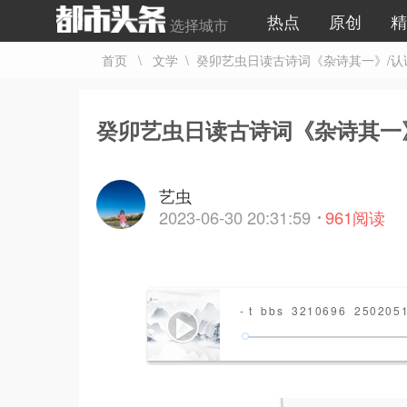
热点
原创
精
选择城市
首页
\
文学
\ 癸卯艺虫日读古诗词《杂诗其一》/认
癸卯艺虫日读古诗词《杂诗其一
艺虫
2023-06-30 20:31:59
961
阅读
- t_bbs_3210696_250205