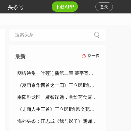
头条号
下载APP
登录
最新
换一换
网络诗集一叶莲连播第二章 藏字寄韵——藏头诗专卷第七首黑发不知勤学早 白首方悔读书迟作者冰冷酒
《夏雨京华四首之十四》王立民Ⅱ逸风文苑~大庆头条
南阳卧龙区：聚智谋远，共绘药食露酒产业新图景
《走面人生三首》王立民Ⅱ逸风文苑∽大庆头条
海外头条：汪志成《我与影子》朗诵：琪琪