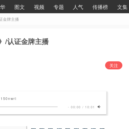
华
图文
视频
专题
人气
传播榜
文集
证金牌主播
》/认证金牌主播
关注
1150nwrl
-
00:00
/
10:01