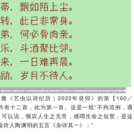
《艺虫以诗纪历｜2023年癸卯》的第【160／
诗》共有十二首，此为第一首。这是一组“不拘流例，遇
。可以说，慨叹人生之无常，感喟生命之短暂，是这
园诗人陶渊明的五言《杂诗其一》：“