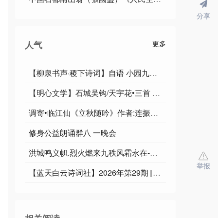
分享
人气
更多
【柳泉书声·稷下诗词】自语 小园九章｜作者李奎封
【明心文学】石城吴钩/天宇花•三首 主播/薇薇
调寄•临江仙《立秋随吟》作者:连振华 / 广东乐昌
修身公益朗诵群八 一晚会
洪城鸣义帜.烈火燃来九秩风霜永在-俊岳汇雄师.祥光漫彻千重紫气遐昌∥运雪.耀华.唐江.班镇.天鹏.忠才.绍辉.飞鵬.兴华.继斌.小草.金穗.广英.家驹等佳作欣赏
举报
【蓝天白云诗词社】2026年第29期‖王理松悼亡兄诗词专刊