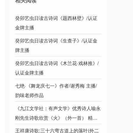
相关阅读
癸卯艺虫日读古诗词《题西林壁》/认证
金牌主播
癸卯艺虫日读古诗词《生查子》/认证金
牌主播
癸卯艺虫日读古诗词《木兰花·戏林推》/
认证金牌主播
七绝·《舞龙庆七一》作者/谢秀梅 主播/
韵味老师作品
《九江文学社：有声文学》优秀诗人喻永
刚先生诗歌欣赏《火》（外一首） 精英
主播/鸿雁【总第1694】
王祥康诗歌:三十六弯古道上的落叶(外二