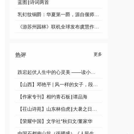
蓝图‖诗词两首
乳钉纹铜爵：华夏第一爵，源自偃师二里头的夏代回响｜马 骏
《游苏州园林》联机全球发布虞慧作品欣赏
热评
更多
跌宕起伏人生中的心灵美 ——读小说《人生》 文/严肃人 主播/蝴蝶兰
【山西】邓艳平 | 风一样的女子，段晶平——读《工作之余，灶台之外》
【作家专刊】相约青石板‖谭品海
【茌山诗苑】山东林伯虎‖大暑之日谈养生
【荣耀中国】文学社*秋归文/董家华
中国石都南山翁（張國盛）《人民生活无限美 》第一百七十四集一千一百二十三交流与投稿 星期五诗词十二首