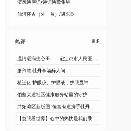
清风诗庐记•诗词诗歌集锦
仙河怀古（外一首）/胡东良
热评
更多
温情暖病患心田——记宝鸡市人民医院康复医学科全体医护人员【李当琴】
萧剑慧:牡丹亭酒醉人间
植迁亿:护眼仪、护眼液，护眼显神奇！
伯坚大道社区健康服务站里的守护
共拓湾区新版图 :恒富有道携手牡丹亭酒业开启战略合作
【慧眼看世界】心中的热忱是我们乘风破浪的底气