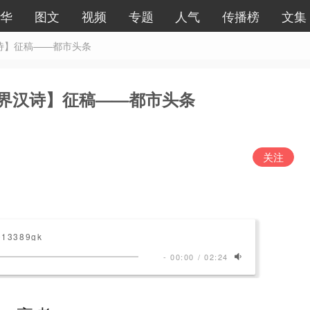
华
图文
视频
专题
人气
传播榜
文集
诗】征稿——都市头条
界汉诗】征稿——都市头条
关注
013389gk
-
00:00
/
02:24