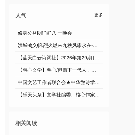
人气
更多
修身公益朗诵群八 一晚会
洪城鸣义帜.烈火燃来九秩风霜永在-俊岳汇雄师.祥光漫彻千重紫气遐昌∥运雪.耀华.唐江.班镇.天鹏.忠才.绍辉.飞鵬.兴华.继斌.小草.金穗.广英.家驹等佳作欣赏
【蓝天白云诗词社】2026年第29期‖王理松悼亡兄诗词专刊
【明心文学】明心/但愿下一代人，生活不在阴霾中 主播/薇薇
中国文艺工作者联合会★中华微诗学院（华诗特刊）第127期
【乐天头条】文学社编委、核心作家于宾先生精品//鹧鸪天•铁军魂（词林正韵）
相关阅读