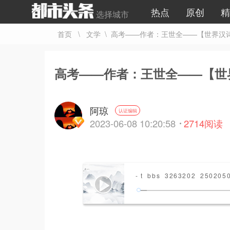
热点
原创
精
选择城市
首页
\
文学
\ 高考——作者：王世全——【世界汉
高考——作者：王世全——【世
阿琼
认证编辑
2023-06-08 10:20:58
2714
阅读
- t_bbs_3263202_250205