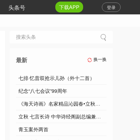
头条号
下载APP
登录
最新
换一换
七排·忆昔双抢示儿孙（外十二首）
纪念“八七会议”99周年
《海天诗画》名家精品沁园春•立秋写意词‖许碧霞（江西）
立秋 七言长诗 中华诗经阁副总编兼陕西分社社长新作 中华诗经阁陕西分社推荐
青玉案外两首