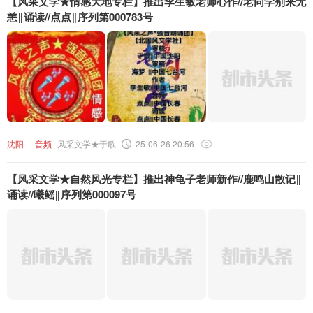
【风采文学★情感天地专栏】推出李生敏老师心作//老同学别来无
恙‖诵读//点点‖序列第000783号
沈阳
音频
风采文学★于歌
25-06-26 20:56
【风采文学★自然风光专栏】推出神龟子老师新作//鹿鸣山散记‖
诵读//曦鳐‖序列第000097号