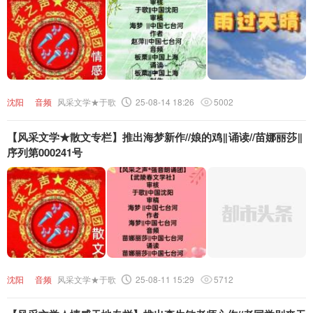
沈阳
音频
风采文学★于歌
25-08-14 18:26
5002
【风采文学★散文专栏】推出海梦新作//娘的鸡‖诵读//苗娜丽莎‖
序列第000241号
沈阳
音频
风采文学★于歌
25-08-11 15:29
5712