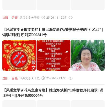
沈阳
音频
风采文学★于歌
25-06-11 15:37
【风采文学★散文专栏】推出海梦新作//婆婆院子里的“孔乙己”‖
诵读//阿檀‖序列第000241号
沈阳
音频
风采文学★于歌
25-06-07 21:30
【风采文学★花鸟鱼虫专栏】推出海梦新作//蜂群秩序的启示‖诵
读//可可‖序列第000004号