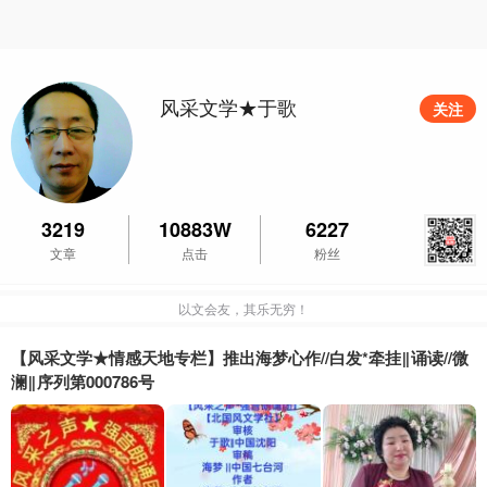
风采文学★于歌
关注
3219
10883W
6227
文章
点击
粉丝
以文会友，其乐无穷！
【风采文学★情感天地专栏】推出海梦心作//白发*牵挂‖诵读//微
澜‖序列第000786号