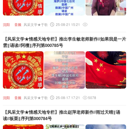
沈阳
音频
风采文学★于歌
25-08-21 15:21
【风采文学★情感天地专栏】推出李生敏老师新作//如果我是一片
雲‖诵读//阿檀‖序列第000785号
沈阳
音频
风采文学★于歌
25-08-17 17:21
5078
【风采文学★情感天地专栏】推出赵萍老师新作//雨过天晴‖诵
读//板栗‖序列第000784号