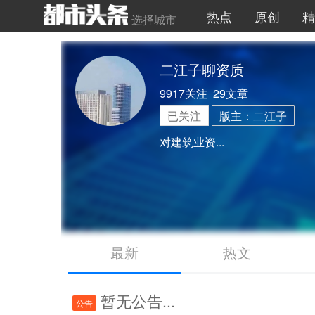
热点
原创
精
选择城市
二江子聊资质
9917关注 29文章
已关注
版主：二江子
对建筑业资...
最新
热文
暂无公告...
公告