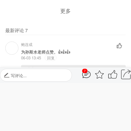
鲍连成
为孙斯水老师点赞。👍👍👍
06-03 13:45
回复
石广东
：感谢鲍老师支持鼓励！
石广东
感谢晓方老师分享支持！👍👍👍🌹🌹🌹
06-03 13:31
回复
7
写评论...
农业社
石广东老师用朴实的笔触、真挚的文字记录我的点滴付
出，看到大家的高度评价，我不禁热泪盈眶。 大家的赞
扬，既是对我过往工作的肯定，更是对未来的期许与鞭
策。我不会因此沾沾自喜，更不会停下脚步。只要身体与
家庭条件允许，定当“不用扬鞭自奋蹄”，继续尽自己的绵
薄之力。 再次感谢石老师，也感谢每一位给予我认可的朋
友！
06-03 12:11
回复