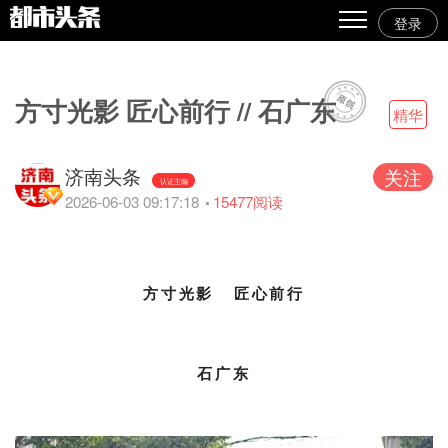
登录
热点
原创
方寸光影 匠心前行 // 石广东
精华
精华
济南头条
关注
图文
认证主编
2026-06-03 09:17:18
15477
阅读
视频
专栏
方寸光影 匠心前行
专题
人气
石广东
传播榜
文集