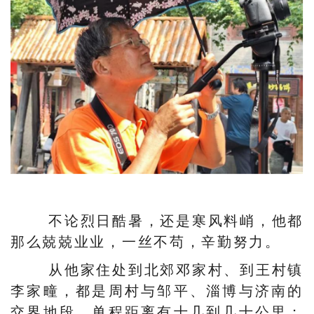
不论烈日酷暑，还是寒风料峭，他都
那么兢兢业业，一丝不苟，辛勤努力。
从他家住处到北郊邓家村、到王村镇
李家疃，都是周村与邹平、淄博与济南的
交界地段，单程距离有十几到几十公里；