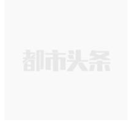
茶水分离 市树市花，扫码聆听超然楼赋
超然杯订购热线：
13325115197