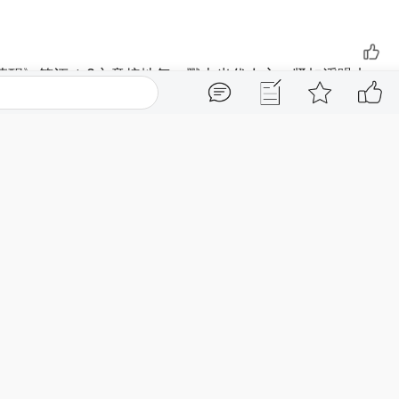
醒》简评 1.?立意接地气，戳中当代人心。紧扣浮躁内
点，区分年少懵懂的单纯与历经世事的简约，点明简单不是
舍，契合中年读者人生感悟，共情力强。 ?2.?行文温润通
4
例、名人短句佐证，没有晦涩说教，语言凝练雅致，适配都
易转发传播。 ?3.?三观正向，传递通透活法。倡导精简圈
目攀比与精神内耗，在消费主义泛滥的环境里，起到静心疗
，从来都不是简单的人！