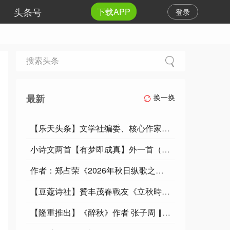
头条号
下载APP
登录
最新
换一换
【乐天头条】文学社编委、核心作家孟现春先生精品//七言排律·随缘处世存仁善
小诗文两首【有梦即成真】外一首（雁雁归来喜戏浓）作者：慕夏卿卿/编辑制作：烟雨蒙蒙
作者：郑占荣《2026年秋日纵歌之一 五律二首》19254期～新京都文艺
【豆蔻诗社】贊丰茂春戰友《立秋時節》成熟篇文/杨圣文
【隆重推出】《醉秋》作者 张子周 ‖ 主播 李玉华