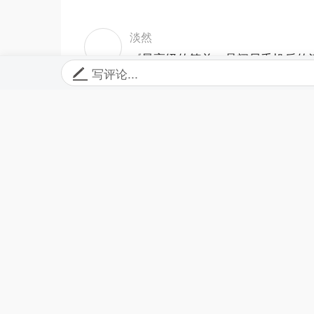
淡然
《最高级的简单，是阅尽千帆后的清
写评论...
卷、社交冗余、物欲缠身的现实痛
妥协躺平，而是看透浮华后的主动取
俗，哲理浅显易懂。多用生活化案
市头条大众阅读属性，短句金句多，
子、放下执念、向内修行，反对盲
愈的作用。
06-03 10:40
回复
快乐就好孙保民
説的好，真正把日子过得简单点人
06-03 10:26
回复