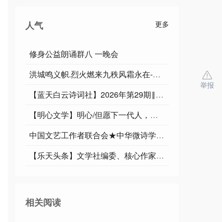
人气
更多
修身公益朗诵群八 一晚会
洪城鸣义帜.烈火燃来九秩风霜永在-俊岳汇雄师.祥光漫彻千重紫气遐昌∥运雪.耀华.唐江.班镇.天鹏.忠才.绍辉.飞鵬.兴华.继斌.小草.金穗.广英.家驹等佳作欣赏
举报
【蓝天白云诗词社】2026年第29期‖王理松悼亡兄诗词专刊
【明心文学】明心/但愿下一代人，生活不在阴霾中 主播/薇薇
中国文艺工作者联合会★中华微诗学院（华诗特刊）第127期
【乐天头条】文学社编委、核心作家于宾先生精品//鹧鸪天•铁军魂（词林正韵）
相关阅读