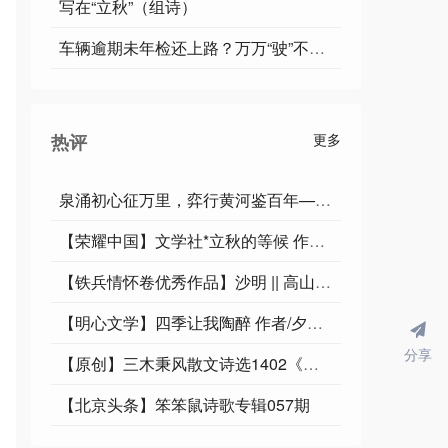
写在“立秋”（组诗）
车辆逾期未年检还上路？万万“驶”不得！
热评
更多
泉涌初心征万里，弈行黄河鉴百年——写在“黄河奔腾映初心·党建新征程”启程之际
【荣耀中国】文学社*立秋的等候 作者/王德贵（尘封的记忆）·江苏宿迁
【铁兵情怀卷优秀作品】沙明 || 高山仰止，一位军嫂的忠诚守望
【明心文学】四季让我陶醉 作者/夕阳红 主播/舒心快乐
分享
【原创】三木秉风散文诗选1402《飞英簌簌落沙汀，叠涧涓涓宕翠萍》
【北京头条】笨笨鼠诗歌专辑057期