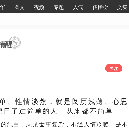
华
图文
视频
专题
人气
传播榜
文集
清醒
关注
单、性情淡然，就是阅历浅薄、心思
把日子过简单的人，从来都不简单。
知的纯白，未见世事复杂，不经人情冷暖，是不