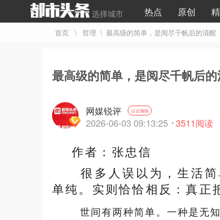
热点
原创
精
选择城市
首页
\
哲理
\ 最高级的简单，是阅尽千帆后的清醒
最高级的简单，是阅尽千帆后的
网媒锐评
认证编辑
2026-06-03 09:13:25
3511
阅读
作者：张忠信
很多人误以为，生活简
单纯。实则恰恰相反：真正
世间有两种简单。一种是无