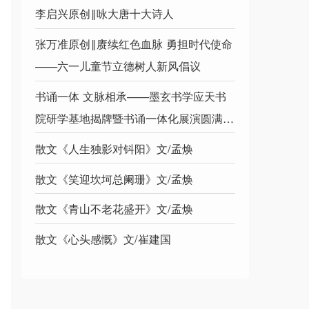
李启兴原创‖咏大唐十大诗人
张万准原创‖赓续红色血脉 勇担时代使命
——六一儿童节立德树人新风倡议
书诵一体 文脉相承——墨玄书学应天书
院研学基地揭牌暨书诵一体化展演圆满落
幕
散文《人生独影对钭阳》文/孟焕
散文《笑迎坎坷总阑珊》文/孟焕
散文《青山不老花盛开》文/孟焕
散文《心头感慨》文/崔建国