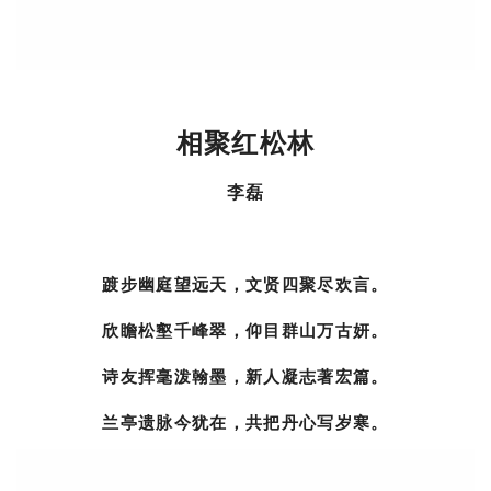
相聚红松林
李磊
踱步幽庭望远天，文贤四聚尽欢言。
欣瞻松壑千峰翠，仰目群山万古妍。
诗友挥毫泼翰墨，新人凝志著宏篇。
兰亭遗脉今犹在，共把丹心写岁寒。