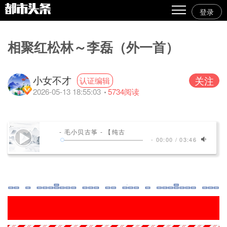
登录
热点
相聚红松林～李磊（外一首）
原创
精华
小女不才
关注
认证编辑
2026-05-13 18:55:03
5734
阅读
图文
视频
- 毛小贝古筝 - 【纯古
专栏
-
00:00
/
03:46
专题
人气
传播榜
文集