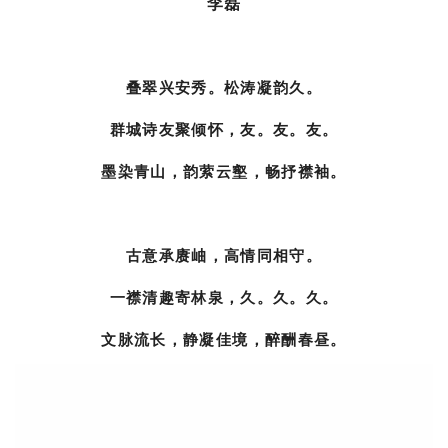
李磊
叠翠兴安秀。松涛凝韵久。
群城诗友聚倾怀，友。友。友。
墨染青山，韵萦云壑，畅抒襟袖。
古意承赓岫，高情同相守。
一襟清趣寄林泉，久。久。久。
文脉流长，静凝佳境，醉酬春昼。