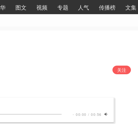
华
图文
视频
专题
人气
传播榜
文集
关注
-
00:00
/
00:56