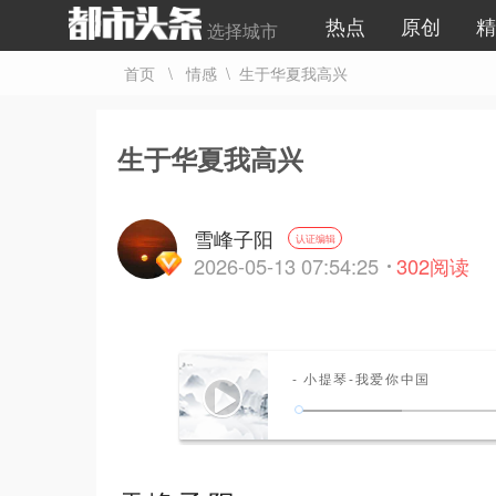
热点
原创
精
选择城市
首页
\
情感
\ 生于华夏我高兴
生于华夏我高兴
雪峰子阳
认证编辑
2026-05-13 07:54:25
302
阅读
- 小提琴-我爱你中国