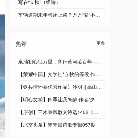
写在“立秋”（组诗）
车辆逾期未年检还上路？万万“驶”不得！
热评
更多
泉涌初心征万里，弈行黄河鉴百年——写在“黄河奔腾映初心·党建新征程”启程之际
【荣耀中国】文学社*立秋的等候 作者/王德贵（尘封的记忆）·江苏宿迁
【铁兵情怀卷优秀作品】沙明 || 高山仰止，一位军嫂的忠诚守望
【明心文学】四季让我陶醉 作者/夕阳红 主播/舒心快乐
【原创】三木秉风散文诗选1402《飞英簌簌落沙汀，叠涧涓涓宕翠萍》
【北京头条】笨笨鼠诗歌专辑057期