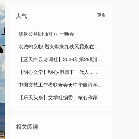
人气
更多
修身公益朗诵群八 一晚会
洪城鸣义帜.烈火燃来九秩风霜永在-俊岳汇雄师.祥光漫彻千重紫气遐昌∥运雪.耀华.唐江.班镇.天鹏.忠才.绍辉.飞鵬.兴华.继斌.小草.金穗.广英.家驹等佳作欣赏
【蓝天白云诗词社】2026年第29期‖王理松悼亡兄诗词专刊
【明心文学】明心/但愿下一代人，生活不在阴霾中 主播/薇薇
中国文艺工作者联合会★中华微诗学院（华诗特刊）第127期
【乐天头条】文学社编委、核心作家于宾先生精品//鹧鸪天•铁军魂（词林正韵）
相关阅读