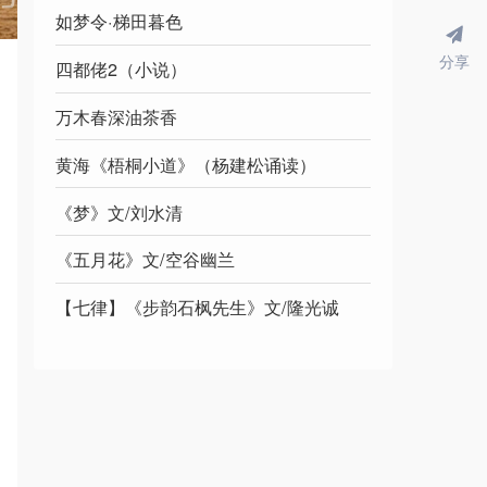
如梦令·梯田暮色
分享
四都佬2（小说）
万木春深油茶香
黄海《梧桐小道》（杨建松诵读）
《梦》文/刘水清
《五月花》文/空谷幽兰
【七律】《步韵石枫先生》文/隆光诚