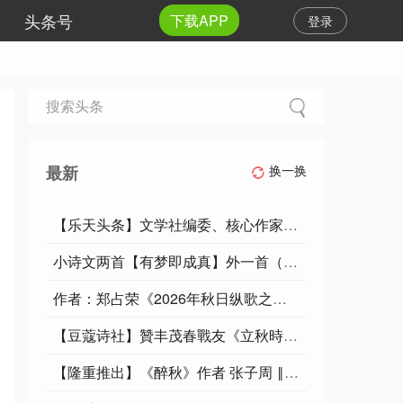
头条号
下载APP
登录
最新
换一换
【乐天头条】文学社编委、核心作家孟现春先生精品//七言排律·随缘处世存仁善
小诗文两首【有梦即成真】外一首（雁雁归来喜戏浓）作者：慕夏卿卿/编辑制作：烟雨蒙蒙
作者：郑占荣《2026年秋日纵歌之一 五律二首》19254期～新京都文艺
【豆蔻诗社】贊丰茂春戰友《立秋時節》成熟篇文/杨圣文
【隆重推出】《醉秋》作者 张子周 ‖ 主播 李玉华