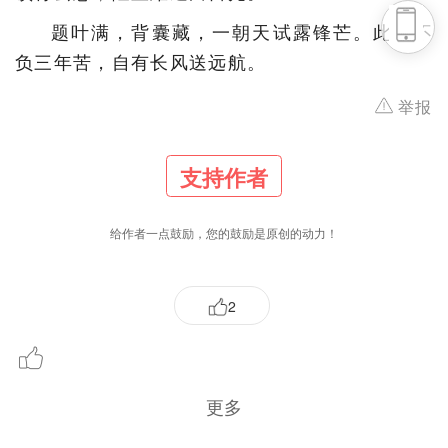
头条号
题叶满，背囊藏，一朝天试露锋芒。此身不
负三年苦，自有长风送远航。
下载APP
举报
支持作者
给作者一点鼓励，您的鼓励是原创的动力！
2
更多