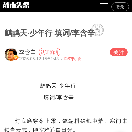
登录
热点
原创
鹧鸪天·少年行 填词/李含辛
精华
李含辛
关注
认证编辑
图文
2026-05-12 15:51:43
1263
阅读
视频
专栏
鹧鸪天·少年行
专题
填词/李含辛
人气
传播榜
灯底磨穿案上霜，笔端耕破纸中荒。寒门未
文集
锁青云志，陋室难遮白日光。