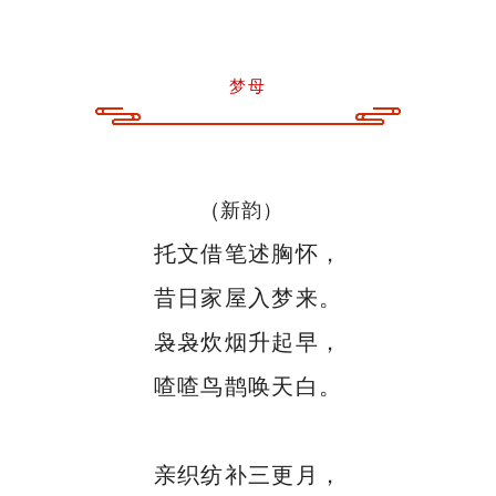
梦母
(新韵）
托文借笔述胸怀，
昔日家屋入梦来。
袅袅炊烟升起早，
喳喳鸟鹊唤天白。
亲织纺补三更月，