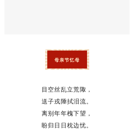
母亲节忆母
目空丝乱立荒陬，
送子戎陲拭泪流。
离别年年槐下望，
盼归日日枕边忧。