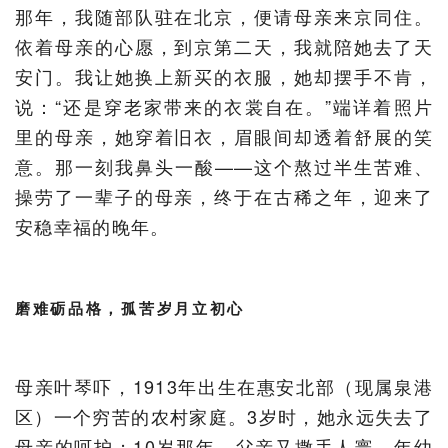
那年，我随部队驻在北京，便请母亲来京同住。
依着母亲的心愿，到京第二天，我就陪她去了天
安门。我让她换上新买的衣服，她却摆手不肯，
说：“还是穿老家带来的衣裳自在。”端详着照片
里的母亲，她穿着旧衣，眉眼间却透着舒展的笑
意。那一刻我鼻头一酸——这个熬过半生苦难、
操劳了一辈子的母亲，终于在古稀之年，迎来了
安稳幸福的晚年。
磨难砺品格，孤苦岁月立初心
母亲叶琴吓，1913年出生在惠安北部（现属泉港
区）一个穷苦的农村家庭。3岁时，她永远失去了
母亲的呵护；10岁那年，父亲又撒手人寰，年幼