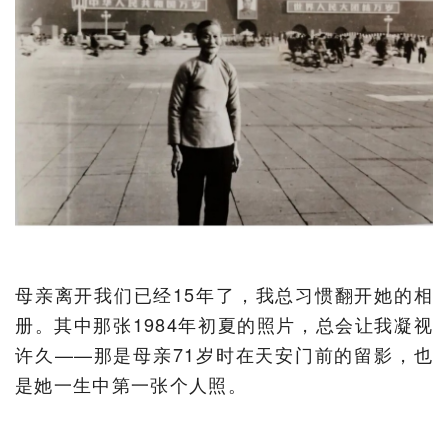
母亲离开我们已经15年了，我总习惯翻开她的相
册。其中那张1984年初夏的照片，总会让我凝视
许久——那是母亲71岁时在天安门前的留影，也
是她一生中第一张个人照。