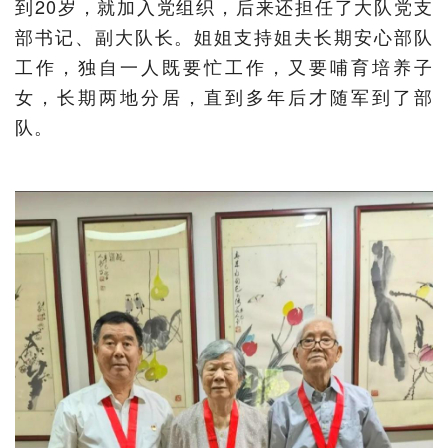
到20岁，就加入党组织，后来还担任了大队党支
部书记、副大队长。姐姐支持姐夫长期安心部队
工作，独自一人既要忙工作，又要哺育培养子
女，长期两地分居，直到多年后才随军到了部
队。