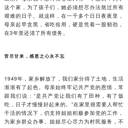
这个家，为了孩子们，她必须想尽办法熬过所有
艰难的日子。就这样，在一千多个日日夜夜里，
母亲起早贪黑，省吃俭用，硬是凭着一股韧劲，
在3年里还清了所有债务。
苦尽甘来，感恩之心永不忘
1949年，家乡解放了，我们家分得了土地，生活
渐渐有了起色。母亲始终牢记共产党的恩情，常
跟我们说：“是共产党让我们有了田种，有了饭
吃，日子才慢慢好起来的。”在家里很需要人帮忙
干活的情况下，仍支持姐姐积极参加党的工作，
为家乡群众办事。姐姐尽心尽力为村民服务，不