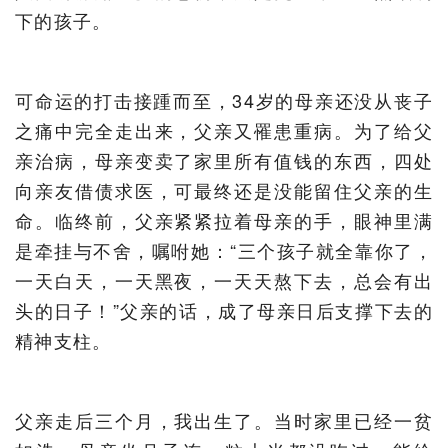
下的孩子。
可命运的打击接踵而至，34岁的母亲还没从丧子
之痛中完全走出来，父亲又罹患重病。为了给父
亲治病，母亲变卖了家里所有值钱的东西，四处
向亲友借债求医，可最终还是没能留住父亲的生
命。临终前，父亲紧紧拉着母亲的手，眼神里满
是牵挂与不舍，嘱咐她：“三个孩子就全靠你了，
一天白天，一天黑夜，一天天熬下去，总会有出
头的日子！”父亲的话，成了母亲日后支撑下去的
精神支柱。
父亲走后三个月，我出生了。当时家里已经一贫