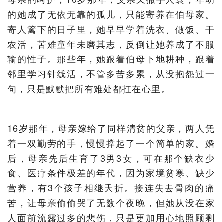
的她成了无依无靠的孤儿，只能寄养在伯母家。
寄人篱下的日子里，她早早学着洗衣、做饭、干
农活，苦难童年未磨其志，反倒让她养成了不服
输的性子。那些年，她跟着伯母下地耕种，跟着
邻里学习针线活，不管多苦多累，从没抱怨过一
句，只是默默把所有难处都扛在心里。
16岁那年，母亲嫁给了同样清贫的父亲，两人凭
着一双勤劳的手，慢慢撑起了一个简单的家。婚
后，母亲先后生育了3男3女，可在那个缺衣少
食、医疗条件极差的年代，因为家境贫寒、缺少
营养，有3个孩子相继夭折。接连失去骨肉的痛
苦，让母亲偷偷哭了无数个夜晚，但她从没在家
人面前流露过多的悲伤，只是更加用心地照顾剩