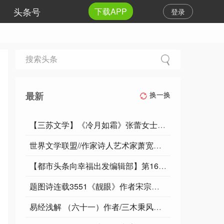
头条号
下载APP
登录
最新
换一换
【三苏文学】《冷月如霜》张蕾女士的佳作
世界文学联盟//作家诗人艺术家萧宽佳作《感冒——萧宽格言漫记623》
【都市头条向幸福出发编辑部】第16504期 满江红·守善传心文/钟建群
题图诗连载3551《靓眼》作者宋宗友（吉林）编辑孙秀兰20260806
易经浅解 （六十一）作者/三木秉风（周凤森）