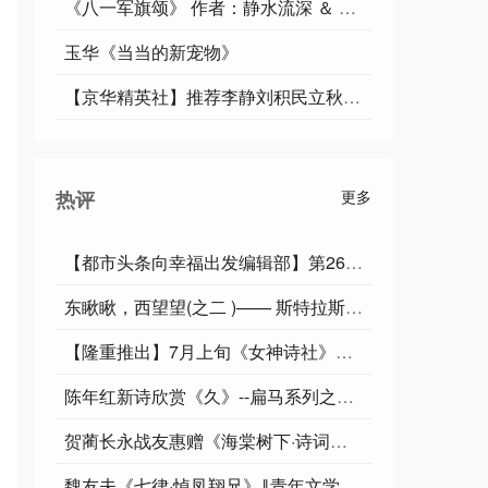
《八一军旗颂》 作者：静水流深 ＆ 朗诵：乔 乔
玉华《当当的新宠物》
【京华精英社】推荐李静刘积民立秋专辑
热评
更多
【都市头条向幸福出发编辑部】第2662期《常学常青莫祥智(三农)组诗》
东瞅瞅，西望望(之二 )—— 斯特拉斯堡、维也纳游漫记 ◎王继
【隆重推出】7月上旬《女神诗社》微诗 一等奖：pig猪～侠/三叶三 二等奖：蒲怀安/阳小妹/幽篁独醉琴 三等奖：千里冰川/季风/周静伟/摘星手
陈年红新诗欣赏《久》--扁马系列之308‖逸风文苑∽北京头条
贺蔺长永战友惠赠《海棠树下·诗词散文集》——丙午闰夏八月方中得书于青岛感怀
魏友夫《七律·悼凤翔兄》‖青年文学家＊桑干河文学（第156期）