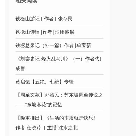
相关阅读
铁橛山游记‖ 作者‖ 张存民
铁橛山诗留‖作者‖琅琊俶翁
铁橛悬泉记（外一篇）作者‖单宝新
《刘寨史记-烽火乱马川》（一）作者/胡
成智
黄启镜【五绝、七绝】专辑
【周至文苑】孙治民：苏东坡周至传说之
——“东坡麻花”的记忆
【隆重推出】《生活的本质就是快乐》
作者 任晓芹 ‖ 主播 沈水之北