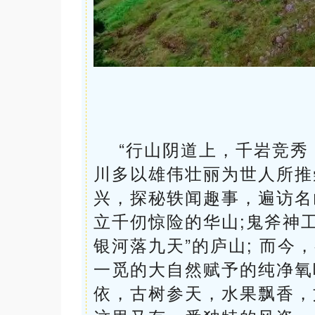
“行山阴道上，千岩竞秀
川多以雄伟壮丽为世人所推
兴，探秘轶闻趣事，遍访名
立千仞惊险的华山;鬼斧神
银河落九天”的庐山; 而
一觅的大自然赋予的纯净氧
依，古树参天，水果飘香，