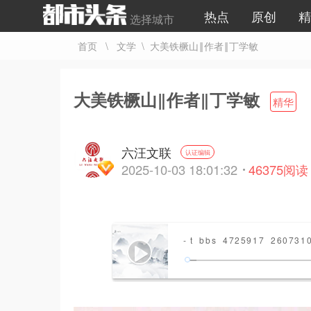
热点
原创
精
选择城市
首页
\
文学
\ 大美铁橛山‖作者‖丁学敏
大美铁橛山‖作者‖丁学敏
精华
六汪文联
认证编辑
2025-10-03 18:01:32
46375
阅读
- t_bbs_4725917_260731