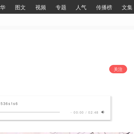
华
图文
视频
专题
人气
传播榜
文集
关注
0536s1s6
-
00:00
/
02:48