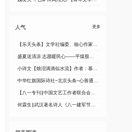
人气
更多
【乐天头条】文学社编委、核心作家于宾先生精品//鹧鸪天•铁军魂（词林正韵）
盛夏送清凉 志愿暖民心——平煤股份四矿孙刚爱心联盟开展夏季便民志愿服务活动
小诗文【烛泪滴滴似水流】作者：慕夏卿卿/编辑制作：烟雨蒙蒙
中华红旗国际诗社~北京头条~心善通天:作者/雨下罗加:朗诵/边城
【八一专刊‖中国文艺工作者联合会会刊《百花园地》特刊‖军旅诗人作家（悠然云霄）张春联先生醉美古风长诗‖墨脱自古竞风流，曲曲颂歌唱边城】荐赏
何霖生‖武汉著名诗人《八一建军节》特刊【新时代作家文苑】2026第60期 （专辑 5）