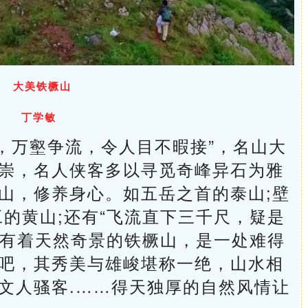
大美铁橛山
丁学敏
，万壑争流，令人目不暇接”，名山大
崇，名人侠客多以寻觅奇峰异石为雅
山，修养身心。如五岳之首的泰山;壁
工的黄山;还有“飞流直下三千尺，疑是
今，有着天然奇景的铁橛山，是一处难得
吧，其秀美与雄峻堪称一绝，山水相
文人骚客.……得天独厚的自然风情让