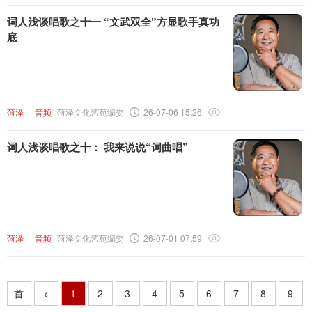
词人浅谈唱歌之十一 “文武双全”方显歌手真功
底
菏泽
音频
菏泽文化艺苑编委
26-07-06 15:26
词人浅谈唱歌之十： 我来说说“词曲唱”
菏泽
音频
菏泽文化艺苑编委
26-07-01 07:59
首
<
1
2
3
4
5
6
7
8
9