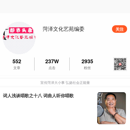
菏泽文化艺苑编委
关注
552
237W
2935
文章
点击
粉丝
宣传菏泽大小事 弘扬社会正能量
词人浅谈唱歌之十八 词曲人听你唱歌