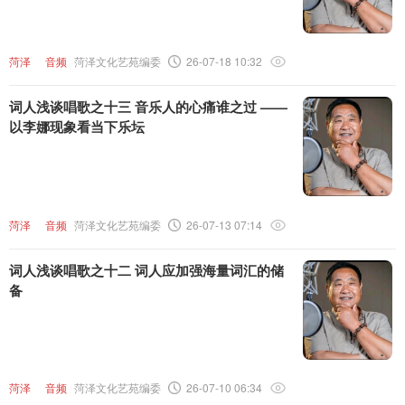
菏泽
音频
菏泽文化艺苑编委
26-07-18 10:32
词人浅谈唱歌之十三 音乐人的心痛谁之过 ——
以李娜现象看当下乐坛
菏泽
音频
菏泽文化艺苑编委
26-07-13 07:14
词人浅谈唱歌之十二 词人应加强海量词汇的储
备
菏泽
音频
菏泽文化艺苑编委
26-07-10 06:34