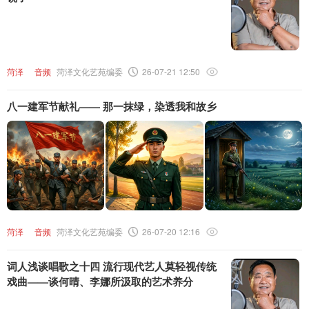
菏泽
音频
菏泽文化艺苑编委
26-07-21 12:50
八一建军节献礼—— 那一抹绿，染透我和故乡
菏泽
音频
菏泽文化艺苑编委
26-07-20 12:16
词人浅谈唱歌之十四 流行现代艺人莫轻视传统
戏曲——谈何晴、李娜所汲取的艺术养分